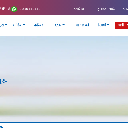
हमारे बारे में
इन्वेस्टर संबंध
हमसे
'Hi'
भेजें
- 7030445445
्ट्स
मीडिया
करियर
CSR
पार्टनर बनें
नीलामी
अभी अप्
दर-