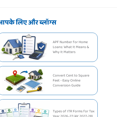
आपके लिए और ब्लॉग्स
APF Number for Home
Loans: What It Means &
Why It Matters
Convert Cent to Square
Feet - Easy Online
Conversion Guide
Types of ITR Forms for Tax
Year 2026-27 (AY 2027-28)