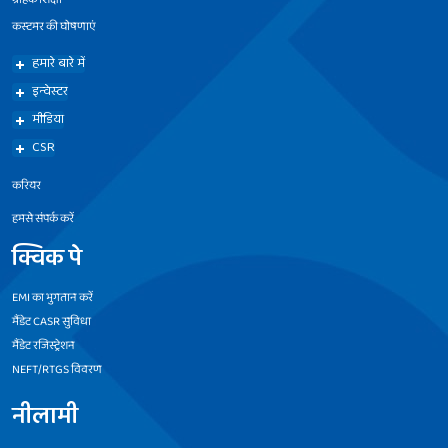
कस्टमर की घोषणाएं
हमारे बारे में
इन्वेस्टर
मीडिया
CSR
करियर
हमसे संपर्क करें
क्विक पे
EMI का भुगतान करें
मैंडेट CASR सुविधा
मैंडेट रजिस्ट्रेशन
NEFT/RTGS विवरण
नीलामी