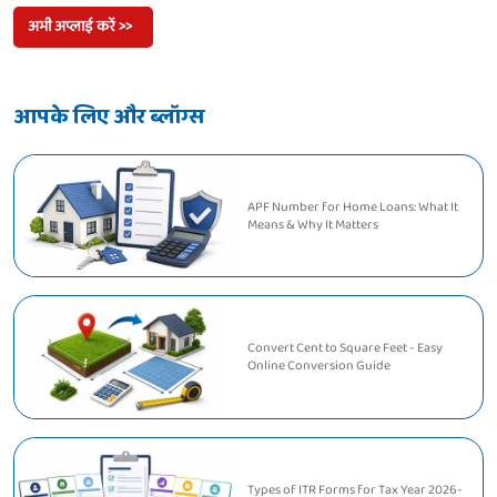
अभी अप्लाई करें >>
आपके लिए और ब्लॉग्स
APF Number for Home Loans: What It
Means & Why It Matters
Convert Cent to Square Feet - Easy
Online Conversion Guide
Types of ITR Forms for Tax Year 2026-