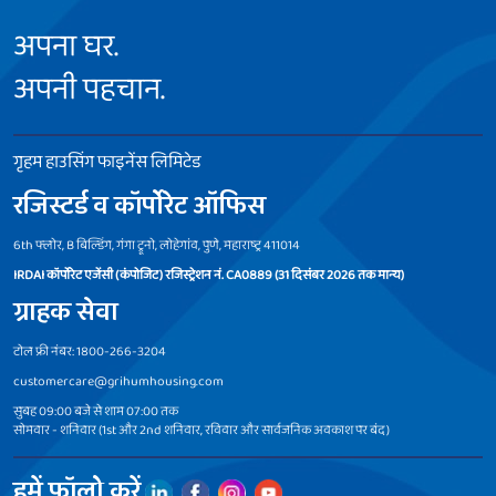
अपना घर.
अपनी पहचान.
गृहम हाउसिंग फाइनेंस लिमिटेड
रजिस्टर्ड व कॉर्पोरेट ऑफिस
6th फ्लोर, B बिल्डिंग, गंगा ट्रूनो, लोहेगांव, पुणे, महाराष्ट्र 411014
IRDAI कॉर्पोरेट एजेंसी (कंपोजिट) रजिस्ट्रेशन नं. CA0889 (31 दिसंबर 2026 तक मान्य)
ग्राहक सेवा
टोल फ्री नंबर: 1800-266-3204
customercare@grihumhousing.com
सुबह 09:00 बजे से शाम 07:00 तक
सोमवार - शनिवार (1st और 2nd शनिवार, रविवार और सार्वजनिक अवकाश पर बंद)
हमें फॉलो करें