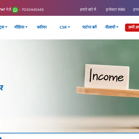
हमारे बारे में
इन्वेस्टर संबंध
हमसे
'Hi'
भेजें
- 7030445445
्ट्स
मीडिया
करियर
CSR
पार्टनर बनें
नीलामी
अभी अप्
और