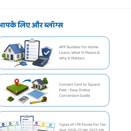
आपके लिए और ब्लॉग्स
APF Number for Home
Loans: What It Means &
Why It Matters
Convert Cent to Square
Feet - Easy Online
Conversion Guide
Types of ITR Forms for Tax
Year 2026-27 (AY 2027-28)