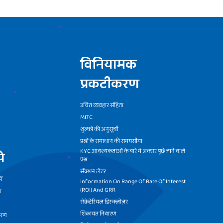
विनियामक
प्रकटीकरण
उचित व्यवहार संहिता
MITC
शुल्कों की अनुसूची
प्रश्नों के समाधान की समयसीमा
KYC आवश्यकताओं के बारे में अक्सर पूछे जाने वाले
े
प्रश्न
सैंक्शन लेटर
ें
Information On Range Of Rate Of Interest
(ROI) And GRR
ा
सेक्रेटेरियल डिस्क्लोज़र
शिकायत निवारण
वरण