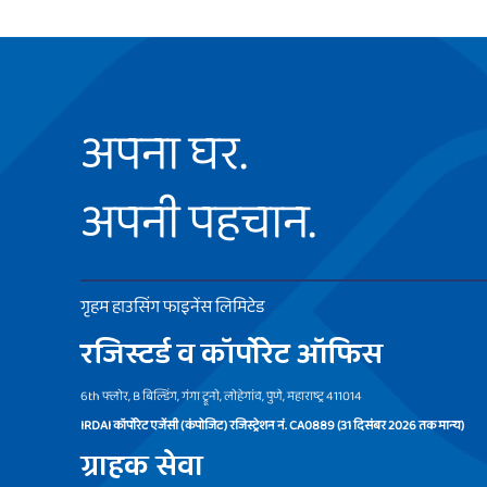
अपना घर.
अपनी पहचान.
गृहम हाउसिंग फाइनेंस लिमिटेड
रजिस्टर्ड व कॉर्पोरेट ऑफिस
6th फ्लोर, B बिल्डिंग, गंगा ट्रूनो, लोहेगांव, पुणे, महाराष्ट्र 411014
IRDAI कॉर्पोरेट एजेंसी (कंपोजिट) रजिस्ट्रेशन नं. CA0889 (31 दिसंबर 2026 तक मान्य)
ग्राहक सेवा