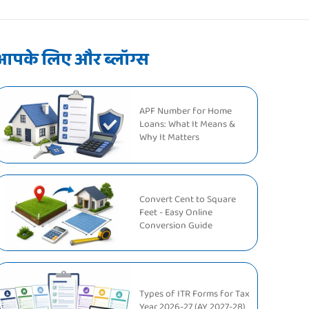
आपके लिए और ब्लॉग्स
APF Number for Home
Loans: What It Means &
Why It Matters
Convert Cent to Square
Feet - Easy Online
Conversion Guide
Types of ITR Forms for Tax
Year 2026-27 (AY 2027-28)