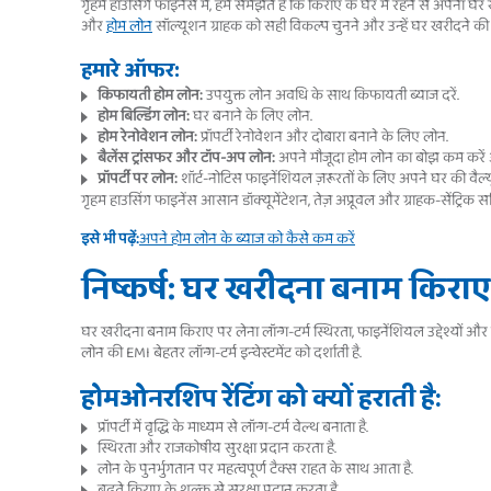
गृहम हाउसिंग फाइनेंस में, हम समझते हैं कि किराए के घर में रहने से अपना घर
और
होम लोन
सॉल्यूशन ग्राहक को सही विकल्प चुनने और उन्हें घर खरीदने की आस
हमारे ऑफर:
किफायती होम लोन:
उपयुक्त लोन अवधि के साथ किफायती ब्याज दरें.
होम बिल्डिंग लोन:
घर बनाने के लिए लोन.
होम रेनोवेशन लोन:
प्रॉपर्टी रेनोवेशन और दोबारा बनाने के लिए लोन.
बैलेंस ट्रांसफर और टॉप-अप लोन:
अपने मौजूदा होम लोन का बोझ कम करें औ
प्रॉपर्टी पर लोन:
शॉर्ट-नोटिस फाइनेंशियल ज़रूरतों के लिए अपने घर की वैल्य
गृहम हाउसिंग फाइनेंस आसान डॉक्यूमेंटेशन, तेज़ अप्रूवल और ग्राहक-सेंट्रिक
इसे भी पढ़ें:
अपने होम लोन के ब्याज को कैसे कम करें
निष्कर्ष: घर खरीदना बनाम किराए
घर खरीदना बनाम किराए पर लेना लॉन्ग-टर्म स्थिरता, फाइनेंशियल उद्देश्यों औ
लोन की EMI बेहतर लॉन्ग-टर्म इन्वेस्टमेंट को दर्शाती है.
होमओनरशिप रेंटिंग को क्यों हराती है:
प्रॉपर्टी में वृद्धि के माध्यम से लॉन्ग-टर्म वेल्थ बनाता है.
स्थिरता और राजकोषीय सुरक्षा प्रदान करता है.
लोन के पुनर्भुगतान पर महत्वपूर्ण टैक्स राहत के साथ आता है.
बढ़ते किराए के शुल्क से सुरक्षा प्रदान करता है.