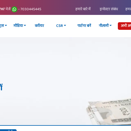
हमारे बारे में
इन्वेस्टर संबंध
हमसे
'Hi'
भेजें
- 7030445445
्ट्स
मीडिया
करियर
CSR
पार्टनर बनें
नीलामी
अभी अप्
ों