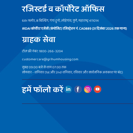
रजिस्टर्ड व कॉर्पोरेट ऑफिस
6th फ्लोर, B बिल्डिंग, गंगा ट्रूनो, लोहेगांव, पुणे, महाराष्ट्र 411014
IRDAI कॉर्पोरेट एजेंसी (कंपोजिट) रजिस्ट्रेशन नं. CA0889 (31 दिसंबर 2026 तक मान्य)
ग्राहक सेवा
टोल फ्री नंबर: 1800-266-3204
customercare@grihumhousing.com
सुबह 09:00 बजे से शाम 07:00 तक
सोमवार - शनिवार (1st और 2nd शनिवार, रविवार और सार्वजनिक अवकाश पर बंद)
हमें फॉलो करें