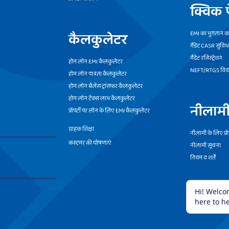
क्विक प
कैलकुलेटर
EMI का भुगतान कर
मैंडेट CASR सुविध
मैंडेट रजिस्ट्रेशन
होम लोन EMI कैलकुलेटर
NEFT/RTGS वि
होम लोन पात्रता कैलकुलेटर
होम लोन बैलेंस ट्रांसफर कैलकुलेटर
होम लोन टैक्स लाभ कैलकुलेटर
नीलाम
प्रॉपर्टी पर लोन के लिए EMI कैलकुलेटर
ग्राहक शिक्षा
नीलामी के लिए प्रॉप
कस्टमर की घोषणाएं
नीलामी सूचना
नियम व शर्तें