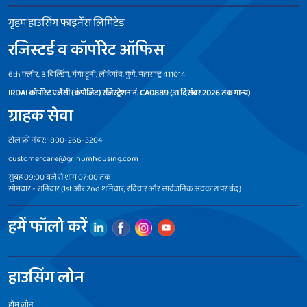
गृहम हाउसिंग फाइनेंस लिमिटेड
रजिस्टर्ड व कॉर्पोरेट ऑफिस
6th फ्लोर, B बिल्डिंग, गंगा ट्रूनो, लोहेगांव, पुणे, महाराष्ट्र 411014
IRDAI कॉर्पोरेट एजेंसी (कंपोजिट) रजिस्ट्रेशन नं. CA0889 (31 दिसंबर 2026 तक मान्य)
ग्राहक सेवा
टोल फ्री नंबर: 1800-266-3204
customercare@grihumhousing.com
सुबह 09:00 बजे से शाम 07:00 तक
सोमवार - शनिवार (1st और 2nd शनिवार, रविवार और सार्वजनिक अवकाश पर बंद)
हमें फॉलो करें
हाउसिंग लोन
होम लोन