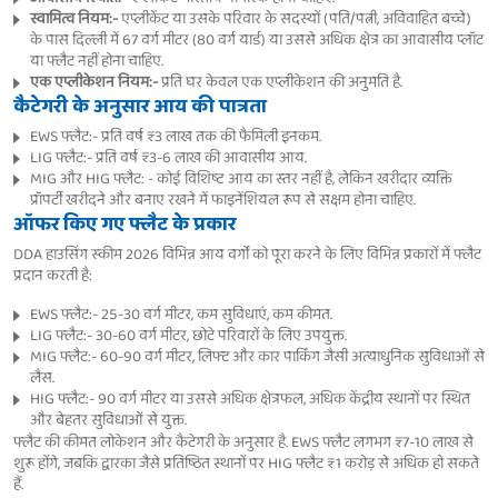
स्वामित्व नियम:-
एप्लीकेंट या उसके परिवार के सदस्यों (पति/पत्नी, अविवाहित बच्चे)
के पास दिल्ली में 67 वर्ग मीटर (80 वर्ग यार्ड) या उससे अधिक क्षेत्र का आवासीय प्लॉट
या फ्लैट नहीं होना चाहिए.
एक एप्लीकेशन नियम:-
प्रति घर केवल एक एप्लीकेशन की अनुमति है.
कैटेगरी के अनुसार आय की पात्रता
EWS फ्लैट:- प्रति वर्ष ₹3 लाख तक की फैमिली इनकम.
LIG फ्लैट:- प्रति वर्ष ₹3-6 लाख की आवासीय आय.
MIG और HIG फ्लैट: - कोई विशिष्ट आय का स्तर नहीं है, लेकिन खरीदार व्यक्ति
प्रॉपर्टी खरीदने और बनाए रखने में फाइनेंशियल रूप से सक्षम होना चाहिए.
ऑफर किए गए फ्लैट के प्रकार
DDA हाउसिंग स्कीम 2026 विभिन्न आय वर्गों को पूरा करने के लिए विभिन्न प्रकारों में फ्लैट
प्रदान करती है:
EWS फ्लैट:- 25-30 वर्ग मीटर, कम सुविधाएं, कम कीमत.
LIG फ्लैट:- 30-60 वर्ग मीटर, छोटे परिवारों के लिए उपयुक्त.
MIG फ्लैट:- 60-90 वर्ग मीटर, लिफ्ट और कार पार्किंग जैसी अत्याधुनिक सुविधाओं से
लैस.
HIG फ्लैट:- 90 वर्ग मीटर या उससे अधिक क्षेत्रफल, अधिक केंद्रीय स्थानों पर स्थित
और बेहतर सुविधाओं से युक्त.
फ्लैट की कीमत लोकेशन और कैटेगरी के अनुसार है. EWS फ्लैट लगभग ₹7-10 लाख से
शुरू होंगे, जबकि द्वारका जैसे प्रतिष्ठित स्थानों पर HIG फ्लैट ₹1 करोड़ से अधिक हो सकते
हैं.