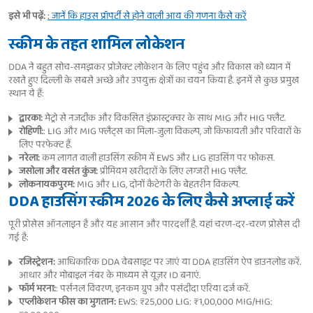
इसे भी पढ़ें:
: जानें कि हाउस प्रॉपर्टी से होने वाली आय की गणना कैसे करें
स्कीम के तहत शामिल लोकेशन
DDA ने बहुत सोच-समझकर प्रोजेक्ट लोकेशन के लिए पहुंच और विकास को ध्यान में
रखते हुए दिल्ली के सबसे अच्छे और उपयुक्त क्षेत्रों का चयन किया है. इनमें से कुछ प्रमुख
स्थान ये हैं:
द्वारका:
मेट्रो से नजदीक और विकसित इंफ्रास्ट्रक्चर के साथ MIG और HIG फ्लैट.
रोहिणी:
: LIG और MIG फ्लैट्स का मिला-जुला विकल्प, जो किफायती और परिवारों के
लिए परफेक्ट हैं.
नरेला:
कम लागत वाली हाउसिंग स्कीम में EWS और LIG हाउसिंग पर फोकस.
जसोला और वसंत कुंज:
प्रीमियम खरीदारों के लिए लग्जरी HIG फ्लैट.
लोकनायकपुरम:
MIG और LIG, दोनों कैटेगरी के बेहतरीन विकल्प.
DDA हाउसिंग स्कीम 2026 के लिए कैसे अप्लाई करें
पूरी प्रोसेस ऑनलाइन है और यह आसान और पारदर्शी है. यहां चरण-दर-चरण प्रोसेस दी
गई है:
रजिस्ट्रेशन:
आधिकारिक DDA वेबसाइट पर जाएं या DDA हाउसिंग ऐप डाउनलोड करें.
आधार और मोबाइल नंबर के माध्यम से यूज़र ID बनाएं.
फॉर्म भरना:
: पर्सनल विवरण, इनकम ग्रुप और पसंदीदा एरिया दर्ज करें.
एप्लीकेशन फीस का भुगतान:
EWS: ₹25,000 LIG: ₹1,00,000 MIG/HIG: