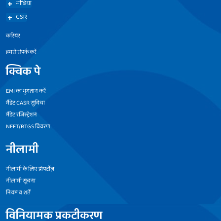
मीडिया
CSR
करियर
हमसे संपर्क करें
क्विक पे
EMI का भुगतान करें
मैंडेट CASR सुविधा
मैंडेट रजिस्ट्रेशन
NEFT/RTGS विवरण
नीलामी
नीलामी के लिए प्रॉपर्टीज़
नीलामी सूचना
नियम व शर्तें
विनियामक प्रकटीकरण