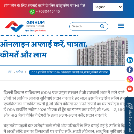
होम लोन के लिए अप्लाई करने के लिए व्हॉट्सऐप पर
'Hi'
भेजें
- 7030445445
DDA हाउसिंग स्कीम 2026:
ऑनलाइन अप्लाई करें, पात्रता,
कीमतें और लाभ
होम
ब्लॉग्स
DDA हाउसिंग स्कीम 2026: ऑनलाइन अप्लाई करें, पात्रता, कीमतें और लाभ
दिल्ली विकास प्राधिकरण (DDA) एक प्रमुख संस्थान है जो राजधानी शहर में रहने वाले
लोगों को आर्थिक आवास सुविधाएं प्रदान करता है. हर साल, इसकी हाउसिंग स्कीम हजारों
एप्लीकेंट को आकर्षित करती हैं, जो उचित कीमतों पर अपने सपनों का घर खरीदना चाहते
हैं. DDA हाउसिंग स्कीम 2026 भी एक ही ट्रेंड का पालन कर रही है, जो EWS, LIG, MIG
कॉल बैक प्राप्त करें
और HIG जैसी विभिन्न कैटेगरी के तहत अलग-अलग फ्लैट प्रदान करती है.
यह स्कीम पहली बार खरीदने वाले लोगों और परिवारों के लिए बनाई गई है, ताकि वे दिल्ली
में अच्छी लोकेशन पर किफायती घर खरीद सकें. अच्छी लोकेशन, आधुनिक सुविधाएं और