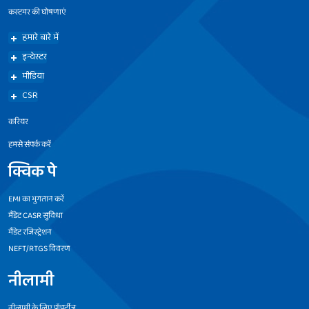
कस्टमर की घोषणाएं
हमारे बारे में
इन्वेस्टर
मीडिया
CSR
करियर
हमसे संपर्क करें
क्विक पे
EMI का भुगतान करें
मैंडेट CASR सुविधा
मैंडेट रजिस्ट्रेशन
NEFT/RTGS विवरण
नीलामी
नीलामी के लिए प्रॉपर्टीज़