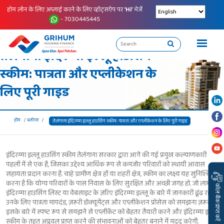
होम लोन के लिए अप्लाई करने के लिए व्हॉट्सऐप पर
'Hi'
भेजें
- 7030445445
तेलंगाना इंदिरम्मा इल्लू हाउसिंग
स्कीम: पात्रता और एप्लीकेशन के
लिए पूरी गाइड
होम
ब्लॉग्स
तेलंगाना इंदिरम्मा इल्लू हाउसिंग स्कीम: पात्रता और एप्लीकेशन के लिए पूरी गाइड
इंदिरम्मा इल्लू हाउसिंग स्कीम तेलंगाना सरकार द्वारा आगे की गई प्रमुख कल्याणकारी
पहलों में से एक है, जिसका उद्देश्य आर्थिक रूप से कमजोर परिवारों को स्थायी आवास
सहायता प्रदान करना है. चाहे ग्रामीण क्षेत्र हों या शहरी क्षेत्र, स्कीम का लक्ष्य यह सुनिश्चित
करना है कि योग्य परिवारों के पास निवास के लिए सुरक्षित और अच्छी जगह हो. जो लाभार्थी
कॉल बैक प्राप्त करें
इंदिरम्मा हाउसिंग लिस्ट या वेबसाइट के ज़रिए इंदिरम्मा इल्लू के बारे में जानकारी ढूंढ रहे हैं,
उनके लिए पात्रता मापदंड, ज़रूरी डॉक्यूमेंट्स और एप्लीकेशन प्रोसेस को समझना ज़रूरी है.
इसके बारे में स्पष्ट रूप से समझने से एप्लीकेंट को बेहतर तैयारी करने और इंदिरम्मा इल्लू
स्कीम के तहत अप्रूवल प्राप्त करने की संभावनाओं को बेहतर बनाने में मदद करेगी.