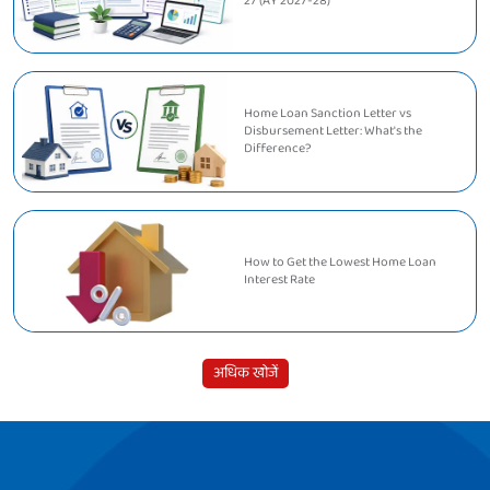
27 (AY 2027-28)
Home Loan Sanction Letter vs
Disbursement Letter: What's the
Difference?
How to Get the Lowest Home Loan
Interest Rate
अधिक खोजें