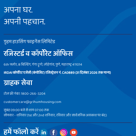
अपना घर.
अपनी पहचान.
गृहम हाउसिंग फाइनेंस लिमिटेड
रजिस्टर्ड व कॉर्पोरेट ऑफिस
6th फ्लोर, B बिल्डिंग, गंगा ट्रूनो, लोहेगांव, पुणे, महाराष्ट्र 411014
IRDAI कॉर्पोरेट एजेंसी (कंपोजिट) रजिस्ट्रेशन नं. CA0889 (31 दिसंबर 2026 तक मान्य)
ग्राहक सेवा
टोल फ्री नंबर: 1800-266-3204
customercare@grihumhousing.com
सुबह 09:00 बजे से शाम 07:00 तक
सोमवार - शनिवार (1st और 2nd शनिवार, रविवार और सार्वजनिक अवकाश पर बंद)
हमें फॉलो करें