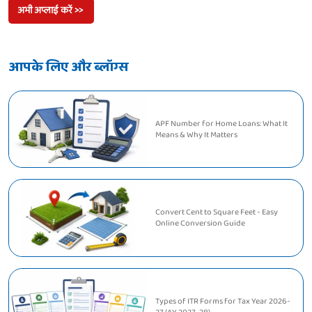
अभी अप्लाई करें >>
आपके लिए और ब्लॉग्स
APF Number for Home Loans: What It
Means & Why It Matters
Convert Cent to Square Feet - Easy
Online Conversion Guide
Types of ITR Forms for Tax Year 2026-