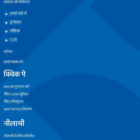
कस्टमर की घोषणाएं
हमारे बारे में
इन्वेस्टर
मीडिया
CSR
करियर
हमसे संपर्क करें
क्विक पे
EMI का भुगतान करें
मैंडेट CASR सुविधा
मैंडेट रजिस्ट्रेशन
NEFT/RTGS विवरण
नीलामी
नीलामी के लिए प्रॉपर्टीज़