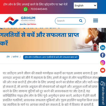
होम लोन के लिए अप्लाई करने के लिए व्हॉट्सऐप पर
'Hi'
भेजें
- 7030445445
होम लोन एप्लीकेशन: आम
गलतियों से बचें और सफलता प्राप्त
करें
होम
ब्लॉग्स
होम लोन एप्लीकेशन: आम गलतियों से बचें और सफलता प्राप्त करें
घर खरीदना अपने जीवन की सबसे मनमोहक कहानी का पहला अध्याय बनाना है. इस
शानदार अनुभव को जीने में सहायता के लिए, हममें से बहुत से लोग फाइनेंशियल संस्थानों
की ओर रुख करते हैं. होम लोन के लिए अप्लाई करने का प्रोसेस जटिल और भारी-भरकम
हो सकता है, जो आपके अप्रूवल की संभावनाओं को बढ़ाने और अनुकूल शर्तों को प्राप्त
कॉल बैक प्राप्त करें
करने के लिए सामान्य त्रुटियों को दूर करने की आवश्यकता पर जोर देता है. यह
कॉम्प्रिहेंसिव गाइड होम लोन के लिए पूर्व-अनुमोदन प्राप्त करने, आवेदन में होने वाली
प्रचलित गलतियों, आवश्यक सफलता युक्तियों और गृहम हाउसिंग फाइनेंस किस प्रकार
गृह स्वामित्व के मार्ग पर आपका साथी बन सकता है, के बारे में विस्तार से बताती है.