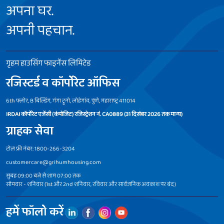
अपना घर.
अपनी पहचान.
गृहम हाउसिंग फाइनेंस लिमिटेड
रजिस्टर्ड व कॉर्पोरेट ऑफिस
6th फ्लोर, B बिल्डिंग, गंगा ट्रूनो, लोहेगांव, पुणे, महाराष्ट्र 411014
IRDAI कॉर्पोरेट एजेंसी (कंपोजिट) रजिस्ट्रेशन नं. CA0889 (31 दिसंबर 2026 तक मान्य)
ग्राहक सेवा
टोल फ्री नंबर: 1800-266-3204
customercare@grihumhousing.com
सुबह 09:00 बजे से शाम 07:00 तक
सोमवार - शनिवार (1st और 2nd शनिवार, रविवार और सार्वजनिक अवकाश पर बंद)
हमें फॉलो करें