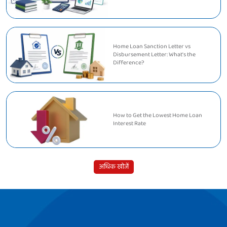
Home Loan Sanction Letter vs
Disbursement Letter: What's the
Difference?
How to Get the Lowest Home Loan
Interest Rate
अधिक खोजें