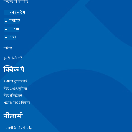
कस्टमर की घोषणाएं
हमारे बारे में
इन्वेस्टर
मीडिया
CSR
करियर
हमसे संपर्क करें
क्विक पे
EMI का भुगतान करें
मैंडेट CASR सुविधा
मैंडेट रजिस्ट्रेशन
NEFT/RTGS विवरण
नीलामी
नीलामी के लिए प्रॉपर्टीज़