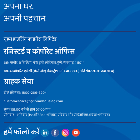
अपना घर.
अपनी पहचान.
गृहम हाउसिंग फाइनेंस लिमिटेड
रजिस्टर्ड व कॉर्पोरेट ऑफिस
6th फ्लोर, B बिल्डिंग, गंगा ट्रूनो, लोहेगांव, पुणे, महाराष्ट्र 411014
IRDAI कॉर्पोरेट एजेंसी (कंपोजिट) रजिस्ट्रेशन नं. CA0889 (31 दिसंबर 2026 तक मान्य)
ग्राहक सेवा
टोल फ्री नंबर: 1800-266-3204
customercare@grihumhousing.com
सुबह 09:00 बजे से शाम 07:00 तक
सोमवार - शनिवार (1st और 2nd शनिवार, रविवार और सार्वजनिक अवकाश पर बंद)
हमें फॉलो करें