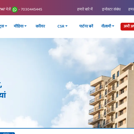
हमारे बारे में
इन्वेस्टर संबंध
हमसे
'Hi'
भेजें
- 7030445445
्ट्स
मीडिया
करियर
CSR
पार्टनर बनें
नीलामी
अभी अप्
,
ां