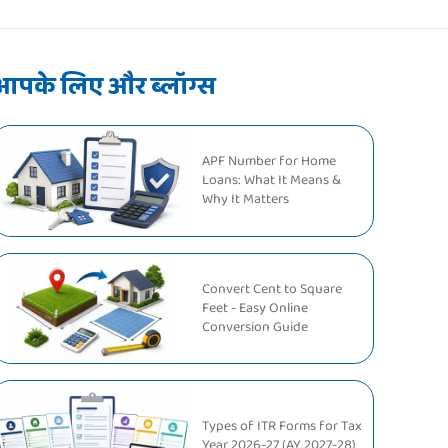
आपके लिए और ब्लॉग्स
APF Number for Home
Loans: What It Means &
Why It Matters
Convert Cent to Square
Feet - Easy Online
Conversion Guide
Types of ITR Forms for Tax
Year 2026-27 (AY 2027-28)