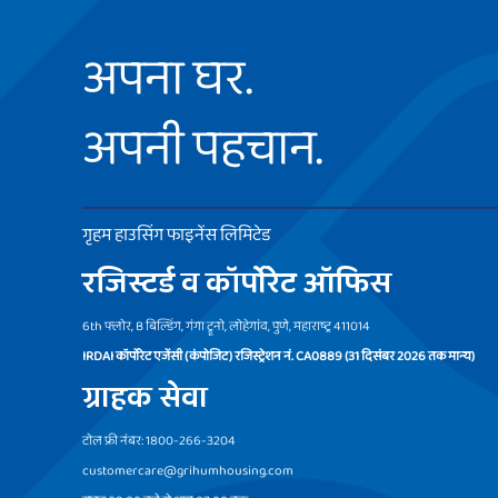
अपना घर.
अपनी पहचान.
गृहम हाउसिंग फाइनेंस लिमिटेड
रजिस्टर्ड व कॉर्पोरेट ऑफिस
6th फ्लोर, B बिल्डिंग, गंगा ट्रूनो, लोहेगांव, पुणे, महाराष्ट्र 411014
IRDAI कॉर्पोरेट एजेंसी (कंपोजिट) रजिस्ट्रेशन नं. CA0889 (31 दिसंबर 2026 तक मान्य)
ग्राहक सेवा
टोल फ्री नंबर: 1800-266-3204
customercare@grihumhousing.com