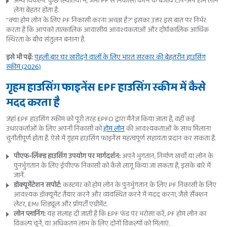
अन्य विकल्प: कुछ स्थितियों में, जमा PF से निकासी करने के बजाय टॉप-अप होम लोन
लेना बेहतर होता है.
"क्या होम लोन के लिए PF निकासी करना अच्छा है?" इसका उत्तर इस बात पर निर्भर
करता है कि आपको तात्कालिक आवासीय आवश्यकताओं और दीर्घकालिक आर्थिक
स्थिरता के बीच संतुलन बनाना है.
इसे भी पढ़ें:
पहली बार घर खरीदने वालों के लिए भारत सरकार की बेहतरीन हाउसिंग
स्कीम (2026)
गृहम हाउसिंग फाइनेंस EPF हाउसिंग स्कीम में कैसे
मदद करता है
जहां EPF हाउसिंग स्कीम को पूरी तरह EPFO द्वारा मैनेज किया जाता है, वहीं कई
उधारकर्ताओं के लिए अपनी निकासी को
होम लोन
की आवश्यकताओं के साथ मिलाना
चुनौतीपूर्ण होता है. ऐसे में गृहम हाउसिंग फाइनेंस महत्वपूर्ण सहायता प्रदान कर सकता है.
पीएफ-लिंक्ड हाउसिंग उपयोग पर मार्गदर्शन:
अपने भुगतान, निर्माण खर्चों या लोन के
पुनर्भुगतान के लिए ईपीएफ निकासी को कैसे लागू किया जा सकता है, इसके बारे में
जानें.
डॉक्यूमेंटेशन सपोर्ट:
कस्टमर को होम लोन के पुनर्भुगतान के लिए PF निकासी के लिए
आवश्यक डॉक्यूमेंट तैयार करने और व्यवस्थित करने में मदद करना, जैसे सैंक्शन
लेटर, EMI शिड्यूल और प्रॉपर्टी एग्रीमेंट.
लोन प्लानिंग:
यह सलाह दी जाती है कि EPF फंड पर भरोसा करें, PF होम लोन का
विकल्प चुनें, या अधिकतम लाभ के लिए दोनों विकल्पों को मिलाएं.