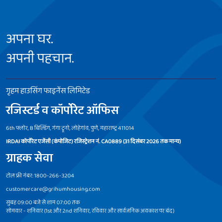
अपना घर.
अपनी पहचान.
गृहम हाउसिंग फाइनेंस लिमिटेड
रजिस्टर्ड व कॉर्पोरेट ऑफिस
6th फ्लोर, B बिल्डिंग, गंगा ट्रूनो, लोहेगांव, पुणे, महाराष्ट्र 411014
IRDAI कॉर्पोरेट एजेंसी (कंपोजिट) रजिस्ट्रेशन नं. CA0889 (31 दिसंबर 2026 तक मान्य)
ग्राहक सेवा
टोल फ्री नंबर: 1800-266-3204
customercare@grihumhousing.com
सुबह 09:00 बजे से शाम 07:00 तक
सोमवार - शनिवार (1st और 2nd शनिवार, रविवार और सार्वजनिक अवकाश पर बंद)